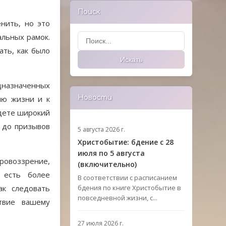
Поиск
нить, но это
Поиск
альных рамок.
ать, как было
Искать
дназначенных
ию жизни и к
Новости
йдете широкий
 до призывов
5 августа 2026 г.
Христобытие: бдение с 28
июля по 5 августа
ировоззрение,
(включительно)
 есть более
В соответствии с расписанием
ак следовать
бдения по книге Христобытие в
повседневной жизни, с...
твие вашему
27 июля 2026 г.