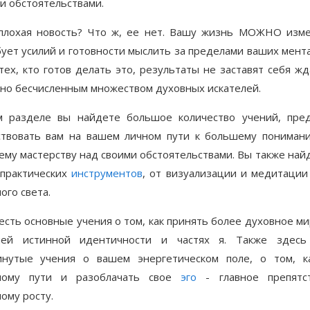
 обстоятельствами.
 плохая новость? Что ж, ее нет. Вашу жизнь МОЖНО изме
ует усилий и готовности мыслить за пределами ваших мент
тех, кто готов делать это, результаты не заставят себя жд
но бесчисленным множеством духовных искателей.
м разделе вы найдете большое количество учений, пре
ствовать вам на вашем личном пути к большему пониман
му мастерству над своими обстоятельствами. Вы также на
 практических
инструментов
, от визуализации и медитации
ого света.
есть основные учения о том, как принять более духовное м
ей истинной идентичности и частях я. Также здесь
инутые учения о вашем энергетическом поле, о том, к
ному пути и разоблачать свое
эго
- главное препятс
ому росту.