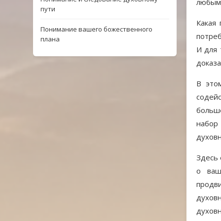
любыми
пути
Какая
Понимание вашего божественного
потреб
плана
И для 
доказа
В это
содей
больше
набор
духовн
Здесь 
о ваш
продв
духов
духовн