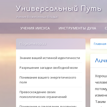
Универсальный Путь
Учения Вознесенных Владык
УЧЕНИЯ ИИСУСА
ИНСТРУМЕНТЫ ДУХА
Главная
Подкатегории
Знание вашей истинной идентичности
Лич
Разрешение загадки свободной воли
Хороша
Понимание вашего энергетического
челове
поля
потому
Превосхождение своих
измене
психологических ограничений
Таким
Понимание и следование духовному