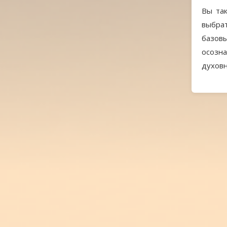
Вы та
выбра
базовы
осозна
духов