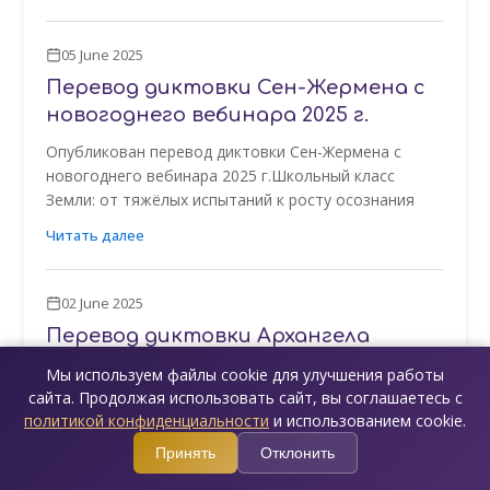
05 June 2025
Перевод диктовки Сен-Жермена с
новогоднего вебинара 2025 г.
Опубликован перевод диктовки Сен-Жермена с
новогоднего вебинара 2025 г.Школьный класс
Земли: от тяжёлых испытаний к росту осознания
Читать далее
02 June 2025
Перевод диктовки Архангела
Гавриила с новогоднего вебинара
Мы используем файлы cookie для улучшения работы
2025 г.
сайта. Продолжая использовать сайт, вы соглашаетесь с
политикой конфиденциальности
и использованием cookie.
Опубликован перевод диктовки Архангела Гавриила
с новогоднего вебинара 2025 г.Откройтесь в
Принять
Отклонить
полной мере новому 12-летнему циклу: ускоряйтесь