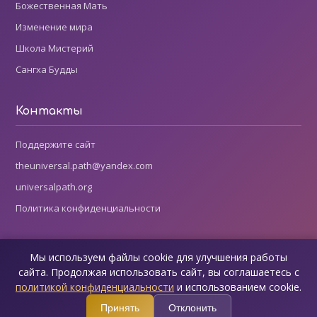
Божественная Мать
Изменение мира
Школа Мистерий
Сангха Будды
Контакты
Поддержите сайт
theuniversal.path@yandex.com
universalpath.org
Политика конфиденциальности
Мы используем файлы cookie для улучшения работы
Все права защищены © 2002-2026 Ким Майклс
сайта. Продолжая использовать сайт, вы соглашаетесь с
Публикация материалов с этого сайта разрешается только при
политикой конфиденциальности
и использованием cookie.
указании ссылки на страницу-оригинал и информации об
Принять
Отклонить
авторских правах