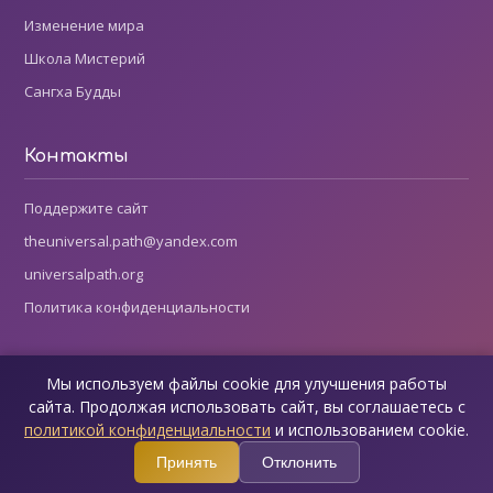
Изменение мира
Школа Мистерий
Сангха Будды
Контакты
Поддержите сайт
theuniversal.path@yandex.com
universalpath.org
Политика конфиденциальности
Мы используем файлы cookie для улучшения работы
Все права защищены © 2002-2026 Ким Майклс
сайта. Продолжая использовать сайт, вы соглашаетесь с
Публикация материалов с этого сайта разрешается только при
политикой конфиденциальности
и использованием cookie.
указании ссылки на страницу-оригинал и информации об
Принять
Отклонить
авторских правах