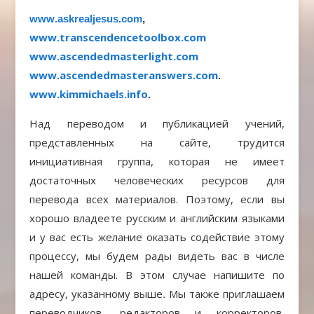
www
.
askrealjesus
.
com
,
www
.
transcendencetoolbox
.
com
www
.
ascendedmasterlight
.
com
www
.
ascendedmasteranswers
.
com
.
www.kimmichaels.info
.
Над переводом и публикацией учений,
представленных на сайте, трудится
инициативная группа, которая не имеет
достаточных человеческих ресурсов для
перевода всех материалов. Поэтому, если вы
хорошо владеете русским и английским языками
и у вас есть желание оказать содействие этому
процессу, мы будем рады видеть вас в числе
нашей команды. В этом случае напишите по
адресу, указанному выше
.
Мы также приглашаем
переводчиков, редакторов и корректоров,