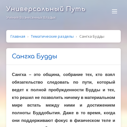
Универсальный Путь
Учения Вознесенных Владык
Главная
›
Тематические разделы
›
Сангха Будды
Сангха Будды
C
ангха – это община, собрание тех, кто взял
обязательство следовать по пути, который
ведет к полной пробужденности Будды и тех,
кто решил не позволить ничему в материальном
мире встать между ними и достижением
полноты Буддобытия. Даже в то время, когда
они поддерживают фокус в физическом теле и